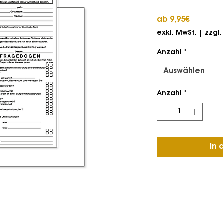
Sale-
ab
9,95€
Preis
exkl. MwSt.
|
zzgl
Anzahl
*
Auswählen
Anzahl
*
In 