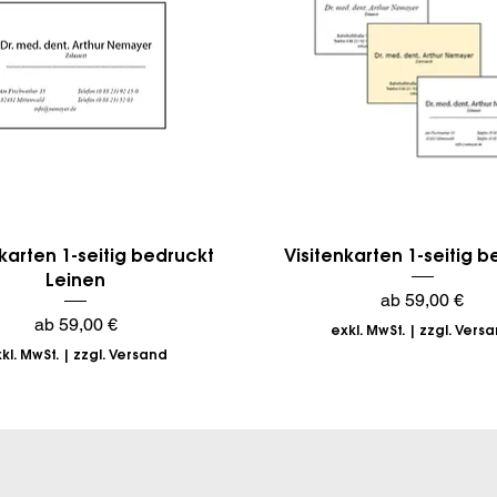
Schnellansicht
Schnellansicht
karten 1-seitig bedruckt
Visitenkarten 1-seitig 
Leinen
Sale-Preis
ab
59,00 €
Sale-Preis
ab
59,00 €
exkl. MwSt.
|
zzgl. Vers
kl. MwSt.
|
zzgl. Versand