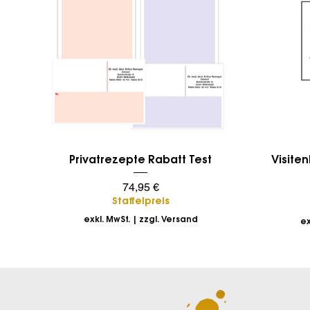
Schnellansicht
Privatrezepte Rabatt Test
Visiten
Preis
74,95 €
Staffelpreis
exkl. MwSt.
|
zzgl. Versand
ex