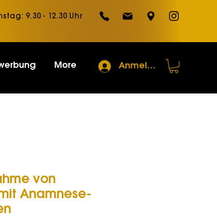
mstag: 9.30 - 12.30 Uhr
werbung
More
Anmelden
ahme von
 mit Anamnese-
en