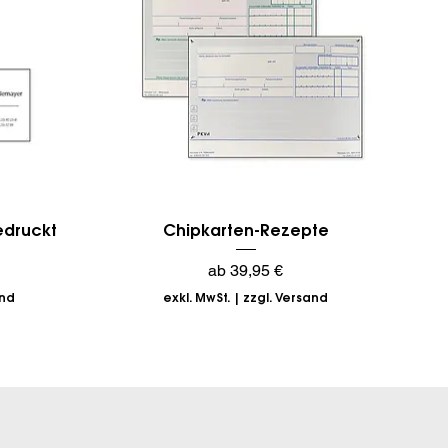
Schnellansicht
bedruckt
Chipkarten-Rezepte
Sale-Preis
ab
39,95 €
and
exkl. MwSt.
|
zzgl. Versand