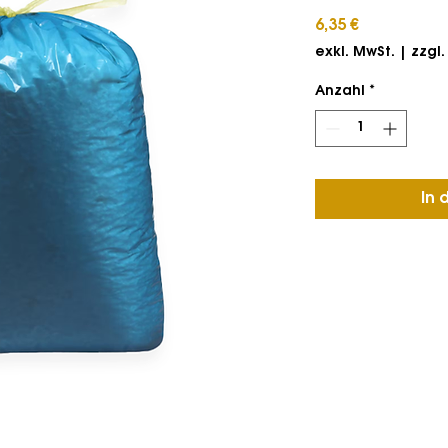
Preis
6,35 €
exkl. MwSt.
|
zzgl
Anzahl
*
In 