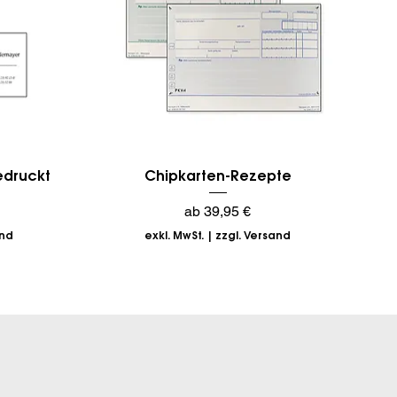
Schnellansicht
bedruckt
Chipkarten-Rezepte
Sale-Preis
ab
39,95 €
and
exkl. MwSt.
|
zzgl. Versand