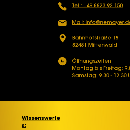
Tel.: +49 8823 92 150
Mail: info@nemayer.d
Bahnhofstraße 18
82481 Mittenwald
Öffnungszeiten
Montag bis Freitag: 9.0
Samstag: 9.30 - 12.30 
Wissenswerte
s: