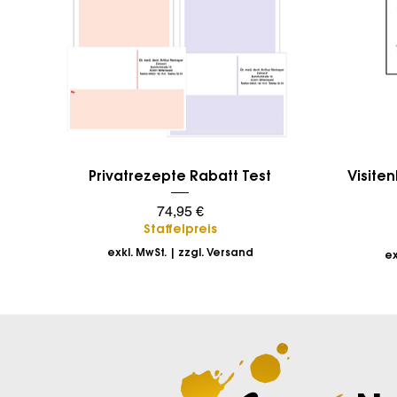
Schnellansicht
Privatrezepte Rabatt Test
Visiten
Preis
74,95 €
Staffelpreis
exkl. MwSt.
|
zzgl. Versand
ex