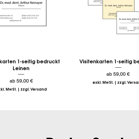
Schnellansicht
Schnellansicht
karten 1-seitig bedruckt
Visitenkarten 1-seitig 
Leinen
Sale-Preis
ab
59,00 €
Sale-Preis
ab
59,00 €
exkl. MwSt.
|
zzgl. Vers
kl. MwSt.
|
zzgl. Versand