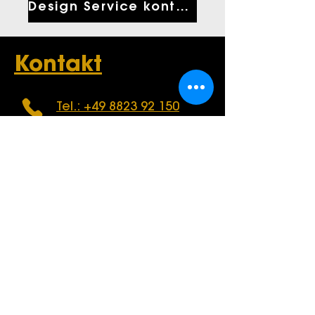
Design Service kontaktieren
Kontakt
Tel.: +49 8823 92 150
Mail: info@nemayer.de
Bahnhofstraße 18
82481 Mittenwald
Öffnungszeiten
Montag bis Freitag:
9.00 -
12.30
&
13.00 - 17.30
Uhr
Samstag:
9.30 - 12.30
Uhr